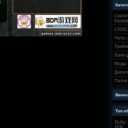
Катег
Скача
Качае
CRAC
Читы
[
Трейн
Save 
Моды
Допол
Патчи
Вконт
Топ о
Bully:
(
12
)