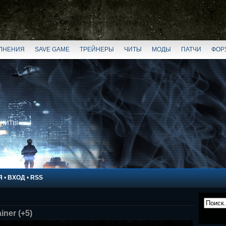
ЛНЕНИЯ
SAVE GAME
ТРЕЙНЕРЫ
ЧИТЫ
МОДЫ
ПАТЧИ
ФОР
 ЧИТЫ
Я
•
ВХОД
•
RSS
iner (+5)