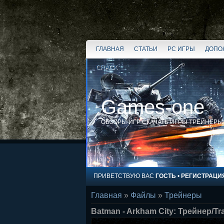
ГЛАВНАЯ
СТАТЬИ
PC ИГРЫ
ДОПО
CRACK
Games-one
ОБЗОРЫ ИГР СКАЧАТЬ ИГРЫ ТРЕЙНЕРЫ
ПРИВЕТСТВУЮ ВАС
ГОСТЬ
•
РЕГИСТРАЦИ
Главная
»
Файлы
»
Трейнеры
Batman - Arkham City: Трейнер/Tra