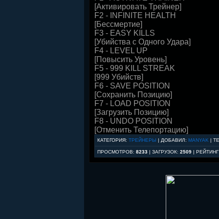
[Активировать Трейнер]
F2 - INFINITE HEALTH
[Бессмертие]
F3 - EASY KILLS
[Убийства с Одного Удара]
F4 - LEVEL UP
[Повысить Уровень]
F5 - 999 KILL STREAK
[999 Убийств]
F6 - SAVE POSITION
[Сохранить Позицию]
F7 - LOAD POSITION
[Загрузить Позицию]
F8 - UNDO POSITION
[Отменить Телепортацию]
КАТЕГОРИЯ
:
ТРЕЙНЕРЫ
|
ДОБАВИЛ
:
MANYAK
|
Т
ПРОСМОТРОВ
:
8233
|
ЗАГРУЗОК
:
2509
|
РЕЙТИНГ