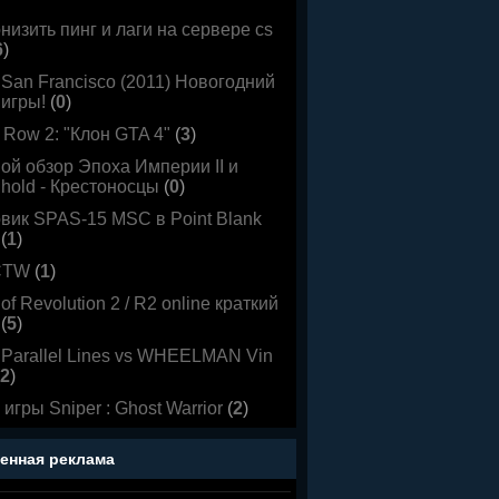
низить пинг и лаги на сервере cs
6
)
r San Francisco (2011) Новогодний
 игры!
(
0
)
 Row 2: "Клон GTA 4"
(
3
)
ой обзор Эпоха Империи II и
ghold - Крестоносцы
(
0
)
вик SPAS-15 MSC в Point Blank
(
1
)
CTW
(
1
)
of Revolution 2 / R2 online краткий
(
5
)
r:Parallel Lines vs WHEELMAN Vin
2
)
игры Sniper : Ghost Warrior
(
2
)
енная реклама