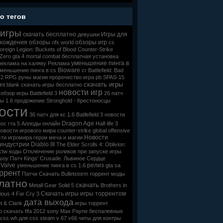
о тегов
игры
скачать бесплатно
Игры для
девушки
хождения
обзоры
обзоры игр
nfs world
cs
oreign Legion: Buckets of Blood
Counter-Strike
 Zero
gta 4
mortal combat
бесплатная установка
уменьшение пинга в
реклама на халяву
Реклама
Bioware
меньшение пинга в cs
cr
Battlefield: Bad
 2
RPG
руны магии
пророчество
игра pb
SPAS-15
скачать игры
nt blank
скачать игры бесплатно
новости игр
обзор игры Battlefield 3
26 патч
ы 1.6
продожение
Stronghold - Крестоносцы
ости
36 патч для кс 1.6
Batllefield 3
новости
Dragon Age
ос гта 5
Аллоды онлайн
Half-life 3
новости игрового мира
counter-strike global offensive
Новости
сти игромира
герои меча и магии
 индустрии
Diablo III
The Elder Scrolls 4: Oblivion:
:ctw коды
Отключение роликов при запуске игры
шоу
Патч Kings' Crusade. Львиное Сердце
Valve
релиз
уменьшение пинга в cs 1.6
gta sa
ррент
Патчи
Скачать Bulletstorm торрент
моды
латно
скачать
Metall Gear Solid 5
Brothers in
Скачать игры
игры торрентом
ious 4
Far Cry 3
дата выхода
t & Clank
игры торрент
 скачать fifa 2012
sony
Max Payne
беспалевные
 css
wh для css steam v 67
v66
читы для контры