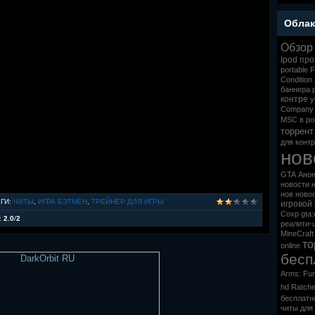
Облак
Обзор
Ipod
про
portable
F
Condition
баннера
контре
у
Company
MSC в poi
торрент
для контр
нов
GTA
Анон
новости
нов
ново
ЕГИ
:
ЧИТЫ
,
ИГРА БЭТМЕН
,
ТРЕЙНЕР ДЛЯ ИГРЫ
игровой
Сохр
gta
:
2.0
/
2
реалити-
MineCraft
то
online
бесп
Arms: Fur
hd
Ratche
бесплатно
читы для