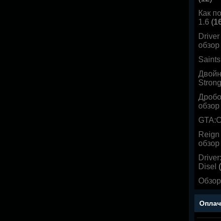
Как по
1.6
(
1
Drive
обзор
Saints
Двойн
Stron
Дробо
обзор
GTA:
Reign 
обзор
Drive
Disel
(
Обзор 
Оплач