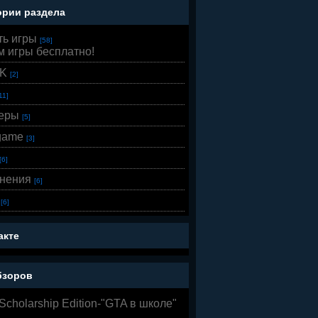
ории раздела
ть игры
[58]
м игры бесплатно!
K
[2]
11]
еры
[5]
game
[3]
[6]
нения
[6]
[6]
акте
бзоров
 Scholarship Edition-"GTA в школе"