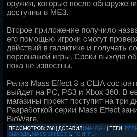
оружия, которые после обнаружени
доступны в ME3.
Второе приложение получило назва
его помощью игроки смогут провер
действий в галактике и получать с
персонажей игры. Сроки выхода о
пока не известны.
Релиз Mass Effect 3 в США состоит
выйдет на PC, PS3 и Xbox 360. В е
магазины проект поступит на три д
Разработкой серии Mass Effect зан
BioWare.
ПРОСМОТРОВ
: 768 |
ДОБАВИЛ
:
MANYAK
|
ТЕГИ
:
РЕЛ
ВЫХОДА
,
MASS EFFECT 3
,
PC ИГРЫ