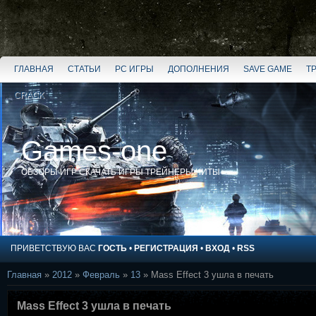
ГЛАВНАЯ
СТАТЬИ
PC ИГРЫ
ДОПОЛНЕНИЯ
SAVE GAME
Т
CRACK
Games-one
ОБЗОРЫ ИГР СКАЧАТЬ ИГРЫ ТРЕЙНЕРЫ ЧИТЫ
ПРИВЕТСТВУЮ ВАС
ГОСТЬ
•
РЕГИСТРАЦИЯ
•
ВХОД
•
RSS
Главная
»
2012
»
Февраль
»
13
» Mass Effect 3 ушла в печать
Mass Effect 3 ушла в печать