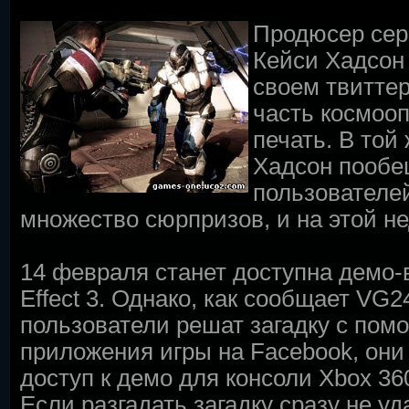
Продюсер сери
Кейси Хадсон
своем твиттер
часть космоо
печать. В той
Хадсон пообе
пользователе
множество сюрпризов, и на этой не
14 февраля станет доступна демо-
Effect 3. Однако, как сообщает VG2
пользователи решат загадку с по
приложения игры на Facebook, они
доступ к демо для консоли Xbox 36
Если разгадать загадку сразу не уд